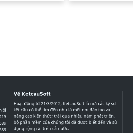
Về KetcauSoft
Hoạt động từ 21/3/2012, KetcauSoft là nơi các kỹ sư
kết cấu có thể tìm đến như là một nơi đào tạo và
 Nội
nâng cao kiến thức; trải qua nhiều năm phát triển,
2415
bộ phần mềm của chúng tôi đã được biết đến và sử
689
dụng rộng rãi trên cả nước.
689