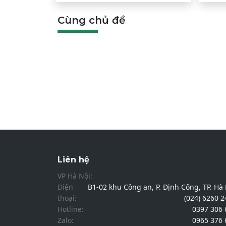
Cùng chủ đề
Liên hệ
VP Hà Nội:
Điện
B1-02 khu Công an, P. Định Công, TP. Hà
thoại:
(024) 6260 
Hotline:
0397 306 
Zalo:
0965 376 