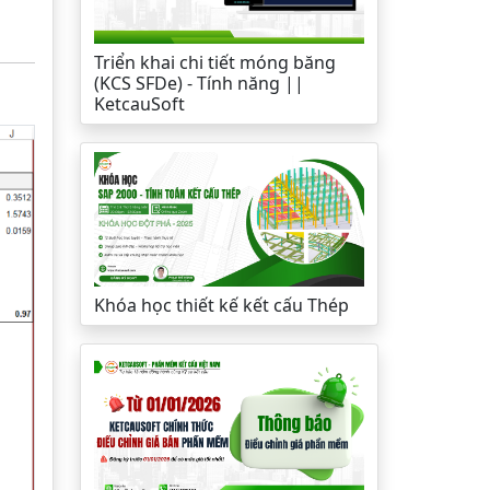
Triển khai chi tiết móng băng
(KCS SFDe) - Tính năng ||
KetcauSoft
Khóa học thiết kế kết cấu Thép