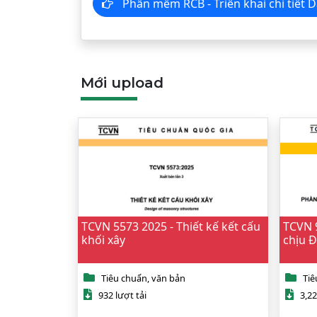
Phần mềm RCB - Triển khai chi tiế
Mới upload
TCVN 5573 2025 - Thiết kế kết cấu
TCVN 9
khối xây
chịu 
Tiêu chuẩn, văn bản
Tiê
932 lượt tải
3,22