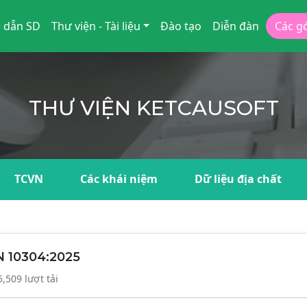
 dẫn SD
Thư viện - Tài liệu
Đào tạo
Diễn đàn
Các g
THƯ VIỆN KETCAUSOFT
TCVN
Các khái niệm
Dữ liệu địa chất
N 10304:2025
5,509 lượt tải