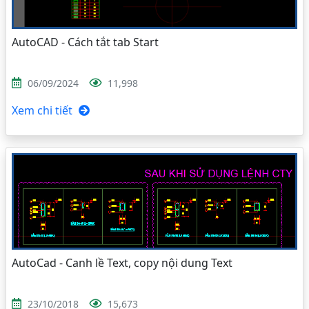
AutoCAD - Cách tắt tab Start
06/09/2024
11,998
Xem chi tiết
AutoCad - Canh lề Text, copy nội dung Text
23/10/2018
15,673