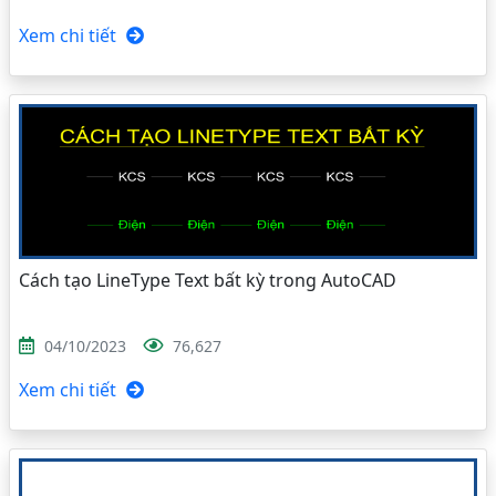
Xem chi tiết
Cách tạo LineType Text bất kỳ trong AutoCAD
04/10/2023
76,627
Xem chi tiết