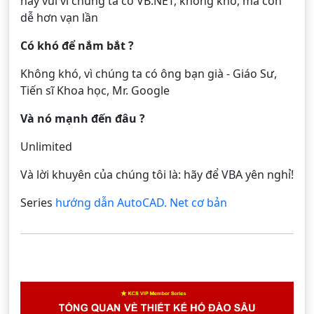
hãy vui vì chúng ta có VB.NET, không khó, mà còn
dễ hơn vạn lần
Có khó để nắm bắt ?
Không khó, vì chúng ta có ông bạn già - Giáo Sư,
Tiến sĩ Khoa học, Mr. Google
Và nó mạnh đến đâu ?
Unlimited
Và lời khuyên của chúng tôi là: hãy để VBA yên nghỉ!
Series
hướng dẫn AutoCAD. Net cơ bản