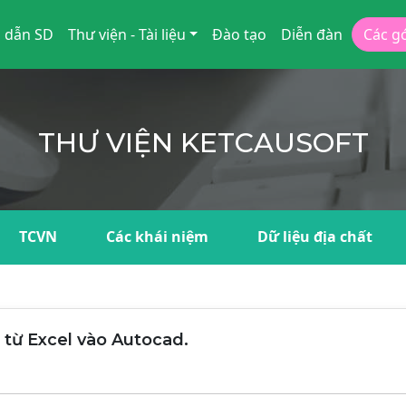
 dẫn SD
Thư viện - Tài liệu
Đào tạo
Diễn đàn
Các g
THƯ VIỆN KETCAUSOFT
TCVN
Các khái niệm
Dữ liệu địa chất
 từ Excel vào Autocad.