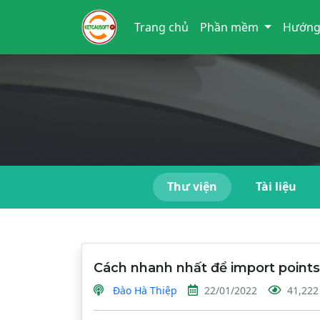
Trang chủ
Phần mềm
Hướng
Thư viện
Tài liệu
Cách nhanh nhất để import points
Đào Hà Thiệp
22/01/2022
41,222