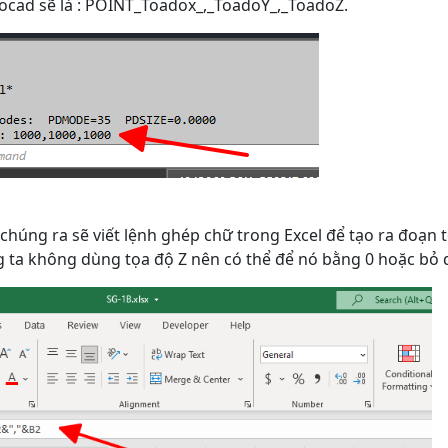
tocad sẽ là : POINT_Toadox_,_ToadoY_,_ToadoZ.
chúng ra sẽ viết lệnh ghép chữ trong Excel để tạo ra đoạn t
g ta không dùng tọa độ Z nên có thể để nó bằng 0 hoặc bỏ 