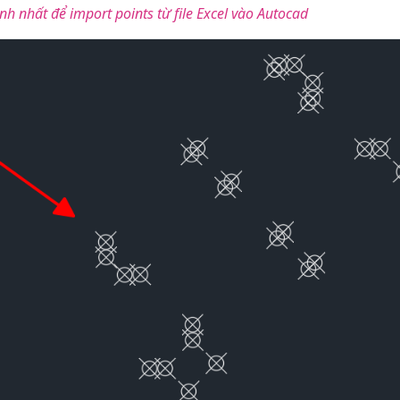
h nhất để import points từ file Excel vào Autocad