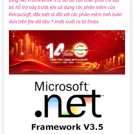
tảng Net FrameWork 3.5, do đó cần thiết phải cài đặt
bộ hỗ trợ này trước khi sử dụng các phần mềm của
KetcauSoft, đặc biệt là đối với các phần mềm tính toán
dựa trên file dữ liệu *.mdb xuất ra từ Etabs