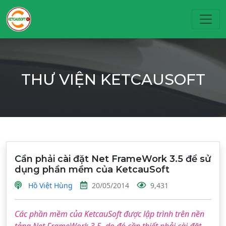
Toggl
THƯ VIỆN KETCAUSOFT
Cần phải cài đặt Net FrameWork 3.5 để sử
dụng phần mềm của KetcauSoft
Hồ Việt Hùng
20/05/2014
9,431
Các phần mềm của KetcauSoft được lập trình trên nền