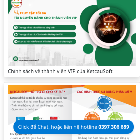
Chính sách về thành viên VIP của KetcauSoft
Click để Chat, hoặc liên hệ hotline
0397 306 689