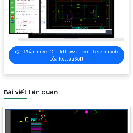
Phần mềm QuickDraw - Tiện ích vẽ nhanh
của KetcauSoft
Bài viết liên quan