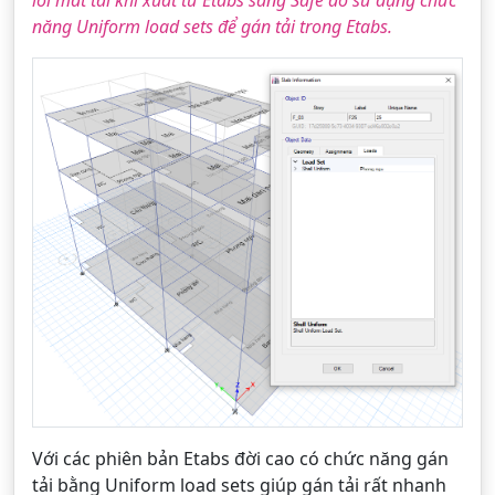
lỗi mất tải khi xuất từ Etabs sang Safe do sử dụng chức
năng Uniform load sets để gán tải trong Etabs.
Với các phiên bản Etabs đời cao có chức năng gán
tải bằng Uniform load sets giúp gán tải rất nhanh