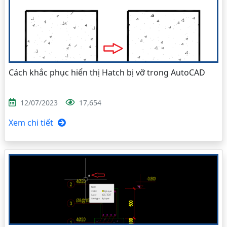
Cách khắc phục hiển thị Hatch bị vỡ trong AutoCAD
12/07/2023
17,654
Xem chi tiết