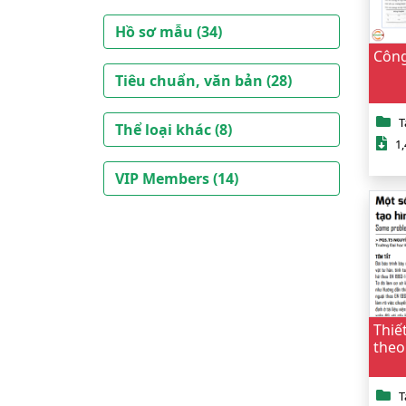
Hồ sơ mẫu (34)
Công
Tiêu chuẩn, văn bản (28)
T
Thể loại khác (8)
1,
VIP Members (14)
Thiế
theo
T