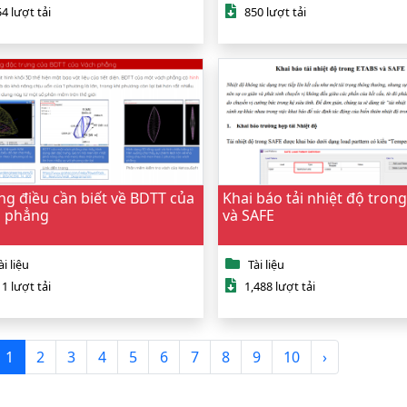
4 lượt tải
850 lượt tải
g điều cần biết về BDTT của
Khai báo tải nhiệt độ tron
 phẳng
và SAFE
ài liệu
Tài liệu
1 lượt tải
1,488 lượt tải
1
2
3
4
5
6
7
8
9
10
›