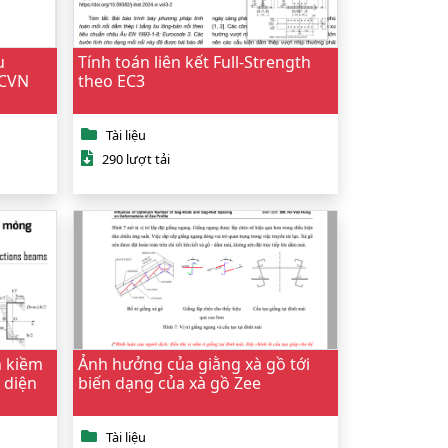
u
Tính toán liên kết Full-Strength
TCVN
theo EC3
Tài liệu
290 lượt tải
n kiềm
Ảnh hưởng của giằng xà gồ tới
 diện
biến dạng của xà gồ Zee
Tài liệu