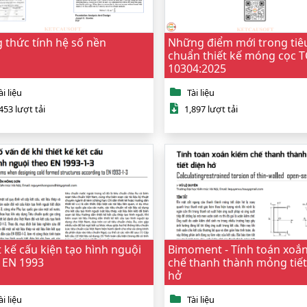
 thức tính hệ số nền
Những điểm mới trong tiê
chuẩn thiết kế móng cọc 
10304:2025
ài liệu
Tài liệu
453 lượt tải
1,897 lượt tải
t kế cấu kiện tạo hình nguội
Bimoment - Tính toán xoắ
 EN 1993
chế thanh thành mỏng tiết
hở
ài liệu
Tài liệu