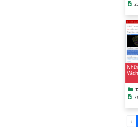
25
Nhữn
Vách
T
71
‹