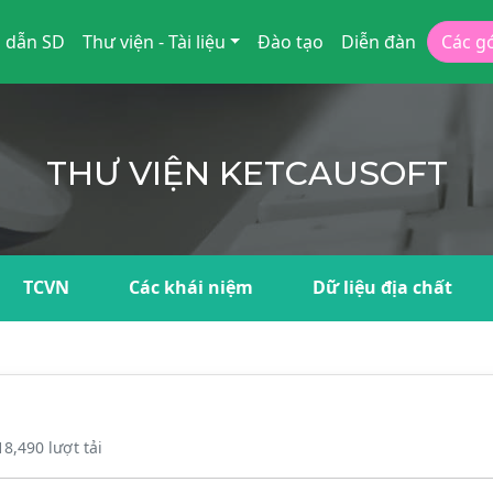
 dẫn SD
Thư viện - Tài liệu
Đào tạo
Diễn đàn
Các g
THƯ VIỆN KETCAUSOFT
TCVN
Các khái niệm
Dữ liệu địa chất
18,490 lượt tải