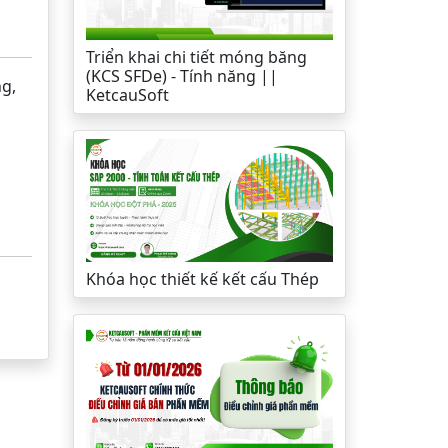
Triển khai chi tiết móng băng
(KCS SFDe) - Tính năng ||
ng,
KetcauSoft
Khóa học thiết kế kết cấu Thép