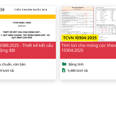
386:2025 - Thiết kế kết cấu
Tính lún cho móng cọc the
Động đất
10304:2025
u chuẩn, văn bản
Bảng tính
4 lượt tải
5,486 lượt tải