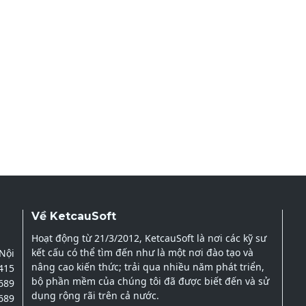
Về KetcauSoft
Hoạt động từ 21/3/2012, KetcauSoft là nơi các kỹ sư
kết cấu có thể tìm đến như là một nơi đào tạo và
 Nội
nâng cao kiến thức; trải qua nhiều năm phát triển,
2415
bộ phần mềm của chúng tôi đã được biết đến và sử
689
dụng rộng rãi trên cả nước.
689