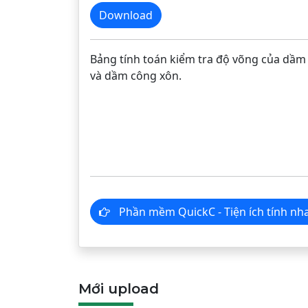
Download
Bảng tính toán kiểm tra độ võng của dầm 
và dầm công xôn.
Phần mềm QuickC - Tiện ích tí
Mới upload