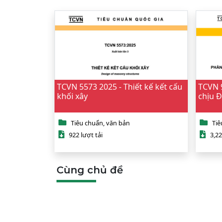
TCVN 5573 2025 - Thiết kế kết cấu
TCVN 9
khối xây
chịu 
Tiêu chuẩn, văn bản
Tiê
922 lượt tải
3,22
Cùng chủ đề