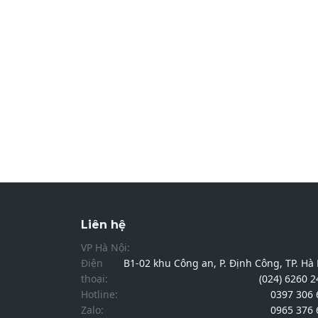
Liên hệ
VP Hà Nội:
Điện
B1-02 khu Công an, P. Định Công, TP. Hà
thoại:
(024) 6260 
Hotline:
0397 306 
Zalo:
0965 376 