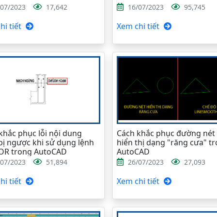
/07/2023
17,642
16/07/2023
95,745
i tiết
Xem chi tiết
khắc phục lỗi nội dung
Cách khắc phục đường nét 
bị ngược khi sử dụng lệnh
hiển thị dạng "răng cưa" t
OR trong AutoCAD
AutoCAD
/07/2023
51,894
26/07/2023
27,093
i tiết
Xem chi tiết