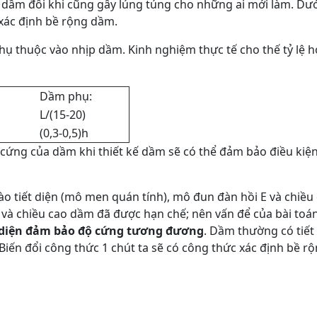
g dầm đôi khi cũng gây lúng túng cho những ai mới làm. Dư
 xác định bề rộng dầm.
phụ thuộc vào nhịp dầm. Kinh nghiệm thực tế cho thế tỷ lệ 
Dầm phụ:
L/(15-20)
(0,3-0,5)h
ứng của dầm khi thiết kế dầm sẽ có thể đảm bảo điều kiệ
 tiết diện (mô men quán tính), mô đun đàn hồi E và chiều 
 và chiều cao dầm đã được hạn chế; nên vấn để của bài toán
t diện đảm bảo độ cứng tương đương
. Dầm thường có tiết
. Biến đổi công thức 1 chút ta sẽ có công thức xác định bề r