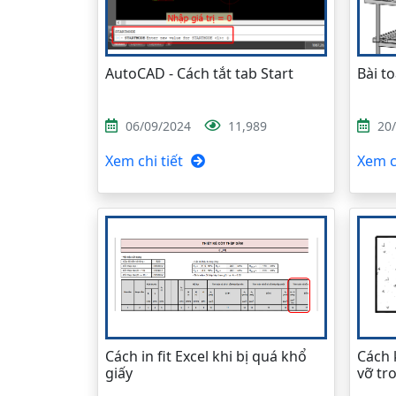
AutoCAD - Cách tắt tab Start
Bài t
06/09/2024
11,989
20
Xem chi tiết
Xem ch
Cách in fit Excel khi bị quá khổ
Cách 
giấy
vỡ tr