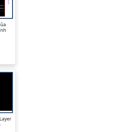
của
ính
 Layer
o