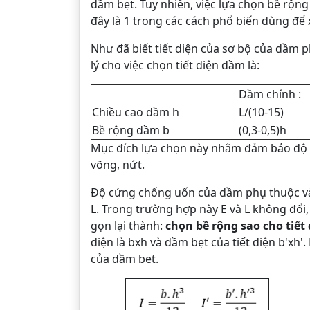
dầm bẹt. Tuy nhiên, việc lựa chọn bề rộn
đây là 1 trong các cách phổ biến dùng để
Như đã biết tiết diện của sơ bộ của dầm 
lý cho việc chọn tiết diện dầm là:
Dầm chính :
Chiều cao dầm h
L/(10-15)
Bề rộng dầm b
(0,3-0,5)h
Mục đích lựa chọn này nhằm đảm bảo độ c
võng, nứt.
Độ cứng chống uốn của dầm phụ thuộc vào
L. Trong trường hợp này E và L không đổi,
gọn lại thành:
chọn bề rộng sao cho tiế
diện là bxh và dầm bẹt của tiết diện b'xh'
của dầm bet.