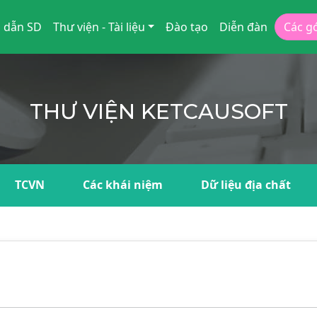
 dẫn SD
Thư viện - Tài liệu
Đào tạo
Diễn đàn
Các g
THƯ VIỆN KETCAUSOFT
TCVN
Các khái niệm
Dữ liệu địa chất