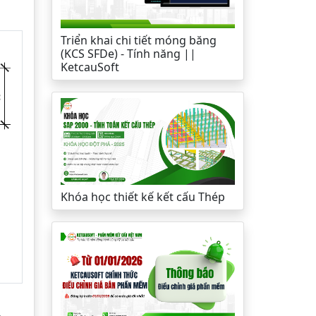
Triển khai chi tiết móng băng
(KCS SFDe) - Tính năng ||
KetcauSoft
Khóa học thiết kế kết cấu Thép
n