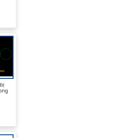
bị
rong