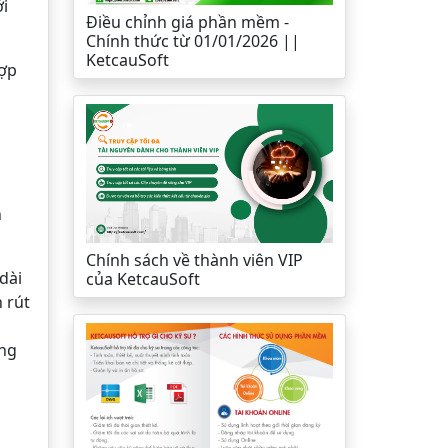
ới
Điều chỉnh giá phần mềm -
Chính thức từ 01/01/2026 ||
KetcauSoft
hợp
n
Chính sách về thành viên VIP
dài
của KetcauSoft
 rút
ộng