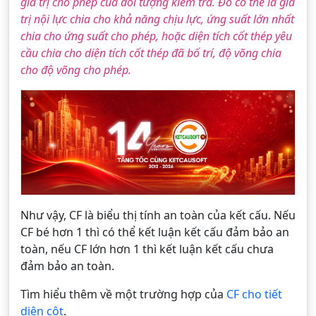
giá trị cho phép của đối tượng kiểm tra. Đó có thể là giá
trị nội lực chia cho khả năng chịu lực, ứng suất lớn nhất
chia cho ứng suất cho phép, hoặc diện tích cốt thép yêu
cầu chia cho diện tích cốt thép đã bố trí, độ võng chia
cho độ võng cho phép.
Như vậy, CF là biểu thị tính an toàn của kết cấu. Nếu
CF bé hơn 1 thì có thể kết luận kết cấu đảm bảo an
toàn, nếu CF lớn hơn 1 thì kết luận kết cấu chưa
đảm bảo an toàn.
Tìm hiểu thêm về một trường hợp của
CF cho tiết
diện cột
.