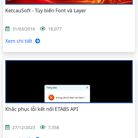
KetcauSoft - Tùy biến Font và Layer
31/03/2016
18,077
Xem chi tiết
Khắc phục lỗi kết nối ETABS API
27/12/2023
7,558