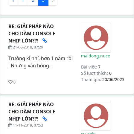
‹
1
2
3
›
RE: GIẢI PHÁP NÀO
CHO DẦM CONSOLE
NHỊP LỚN??!
21-08-2018, 07:29
maidong.nuce
Trường kì nhỉ, hơn 1 năm rồi
! Nhưng vẫn hóng...
Bài viết:
7
Số lượt thích:
0
Tham gia:
20/06/2023
0
RE: GIẢI PHÁP NÀO
CHO DẦM CONSOLE
NHỊP LỚN??!
11-11-2019, 07:53
vu anh