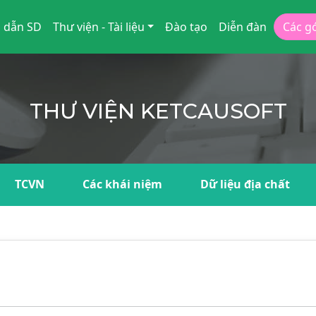
 dẫn SD
Thư viện - Tài liệu
Đào tạo
Diễn đàn
Các g
THƯ VIỆN KETCAUSOFT
TCVN
Các khái niệm
Dữ liệu địa chất